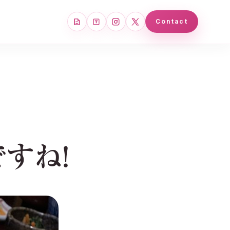
note
Tales
Instagram
X
Contact
すね!