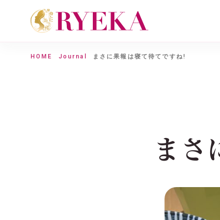
HOME
Journal
まさに果報は寝て待てですね!
まさ