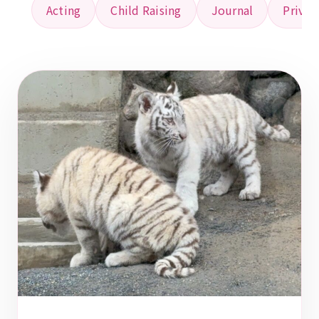
Acting
Child Raising
Journal
Privat