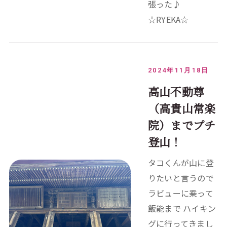
張った♪
☆RYEKA☆
2024年11月18日
高山不動尊
（高貴山常楽
院）までプチ
登山！
タコくんが山に登
りたいと言うので
ラビューに乗って
飯能まで ハイキン
グに行ってきまし