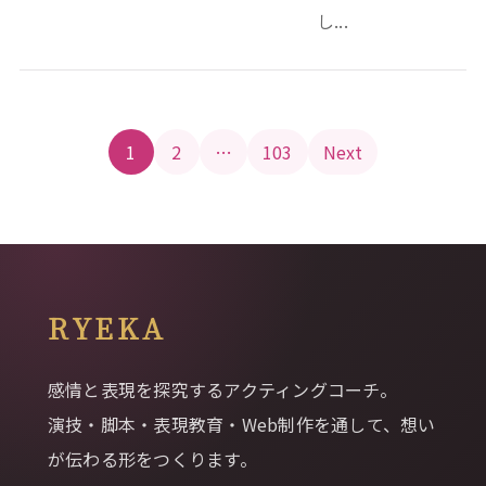
し...
投稿のページ送り
1
2
…
103
Next
RYEKA
感情と表現を探究するアクティングコーチ。
演技・脚本・表現教育・Web制作を通して、想い
が伝わる形をつくります。