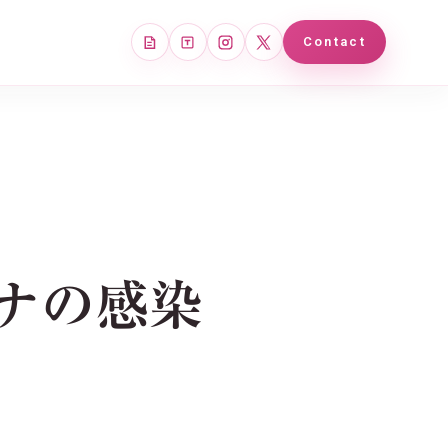
note
Tales
Instagram
X
Contact
ロナの感染