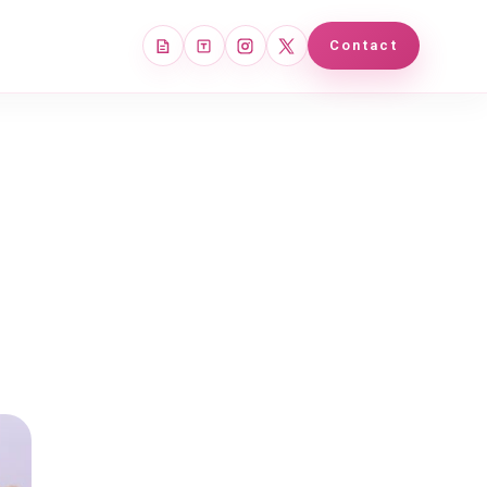
note
Tales
Instagram
X
Contact
!