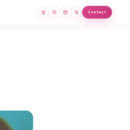
note
Tales
Instagram
X
Contact
!