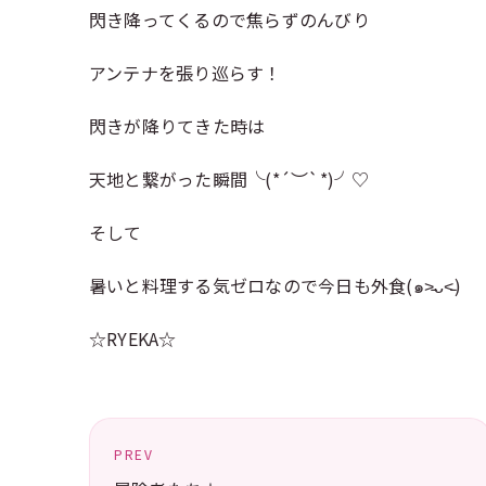
閃き降ってくるので焦らずのんびり
アンテナを張り巡らす！
閃きが降りてきた時は
天地と繋がった瞬間╰(*´︶`*)╯♡
そして
暑いと料理する気ゼロなので今日も外食(๑˃̵ᴗ˂̵)
☆RYEKA☆
PREV