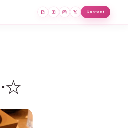
note
Tales
Instagram
X
Contact
…☆