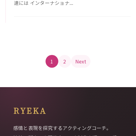
達には インターナショナ...
投稿のページ送り
1
2
Next
RYEKA
感情と表現を探究するアクティングコーチ。